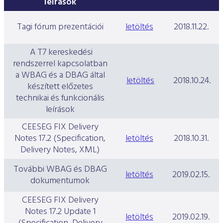
leírások
Tagi fórum prezentációi
letöltés
2018.11.22.
A T7 kereskedési
rendszerrel kapcsolatban
a WBAG és a DBAG által
letöltés
2018.10.24.
készített előzetes
technikai és funkcionális
leírások
CEESEG FIX Delivery
Notes 17.2 (Specification,
letöltés
2018.10.31.
Delivery Notes, XML)
További WBAG és DBAG
letöltés
2019.02.15.
dokumentumok
CEESEG FIX Delivery
Notes 17.2 Update 1
letöltés
2019.02.19.