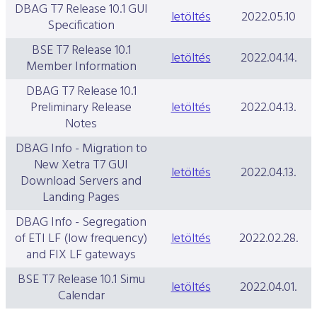
DBAG T7 Release 10.1 GUI
letöltés
2022.05.10
Specification
BSE T7 Release 10.1
letöltés
2022.04.14.
Member Information
DBAG T7 Release 10.1
Preliminary Release
letöltés
2022.04.13.
Notes
DBAG Info - Migration to
New Xetra T7 GUI
letöltés
2022.04.13.
Download Servers and
Landing Pages
DBAG Info - Segregation
of ETI LF (low frequency)
letöltés
2022.02.28.
and FIX LF gateways
BSE T7 Release 10.1 Simu
letöltés
2022.04.01.
Calendar