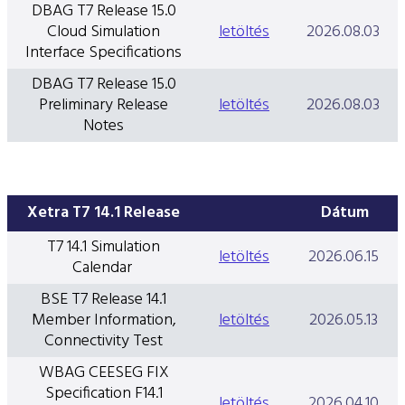
ESG Útmutató
DBAG T7 Release 15.0
Cloud Simulation
letöltés
2026.08.03
Interface Specifications
DBAG T7 Release 15.0
Preliminary Release
letöltés
2026.08.03
Notes
Xetra T7 14.1 Release
Dátum
T7 14.1 Simulation
letöltés
2026.06.15
Calendar
BSE T7 Release 14.1
Member Information,
letöltés
2026.05.13
Connectivity Test
WBAG CEESEG FIX
Specification F14.1
letöltés
2026.04.10