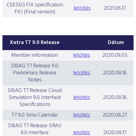
CEESEG FIX specification
letöltés
2021.06.17.
F9.1 (Final version)
Xetra T7 9.0 Release
Dátum
Member information
letöltés
2020.09.03.
DBAG T7 Release 9.0
Preliminary Release
letöltés
2020.08.18.
Notes
DBAG T7 Release Cloud
Simulation 9.0 Interface
letöltés
2020.08.18.
Specifications
T7 9.0 Simu Calendar
letöltés
2020.08.27.
DBAG T7 Release SIMU
9.0 Interface
letöltés
2020.09.17.