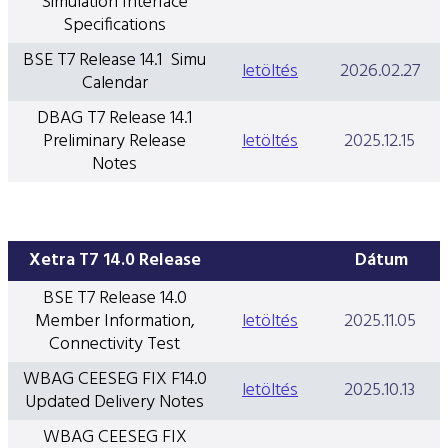
Simulation Interface
Specifications
BSE T7 Release 14.1 Simu
letöltés
2026.02.27
Calendar
DBAG T7 Release 14.1
Preliminary Release
letöltés
2025.12.15
Notes
Xetra T7 14.0 Release
Dátum
BSE T7 Release 14.0
Member Information,
letöltés
2025.11.05
Connectivity Test
WBAG CEESEG FIX F14.0
letöltés
2025.10.13
Updated Delivery Notes
WBAG CEESEG FIX