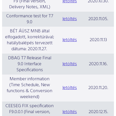
F9 (Final version,
letöltés
2020.10.30.
Delivery Notes, XML)
Conformance test for T7
letöltés
2020.11.05.
9.0
BÉT ÁÜSZ MNB által
elfogadott, korrektúrával;
letöltés
2020.11.13
hatálybalépés tervezett
dátuma: 2020.11.27.
DBAG T7 Release Final
9.0 Interface
letöltés
2020.11.16.
Specifications
Member information
(Time Schedule, New
letöltés
2020.11.20.
functions & Conversion
weekend)
CEESEG FIX specification
F9.0.0.1 (Final version,
letöltés
2020.12.15.