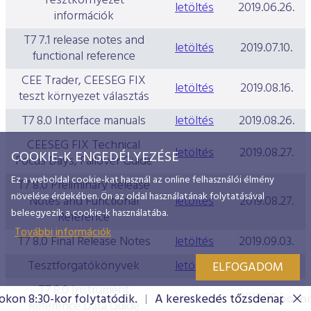
Tesztkörnyezet
letöltés
2019.06.26.
információk
T7 7.1 release notes and
letöltés
2019.07.10.
functional reference
CEE Trader, CEESEG FIX
letöltés
2019.08.16.
teszt környezet választás
T7 8.0 Interface manuals
letöltés
2019.08.26.
CEESEG FIX Technical
letöltés
2019.08.27.
COOKIE-K ENGEDÉLYEZÉSE
Focus Days, Failover Guide
Ez a weboldal cookie-kat használ az online felhasználói élmény
T7 8.0 Preliminary Release
növelése érdekében. Ön az oldal használatának folytatásával
Notes and Functional
letöltés
2019.08.27.
beleegyezik a cookie-k használatába.
Reference
További információk
T7 8.0 Final Release Notes
letöltés
2019.09.03.
Tesztforgatókönyvek
letöltés
2019.09.03.
ELFOGADOM
T7 8.0 Instrument
letöltés
2019.09.25.
8:30-kor folytatódik.
A kereskedés tőzsdenapokon 8:30
Reference Data Guide