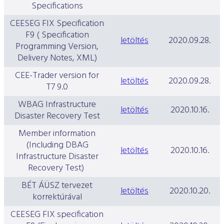
Specifications
CEESEG FIX Specification
F9 ( Specification
letöltés
2020.09.28.
Programming Version,
Delivery Notes, XML)
CEE-Trader version for
letöltés
2020.09.28.
T7 9.0
WBAG Infrastructure
letöltés
2020.10.16.
Disaster Recovery Test
Member information
(Including DBAG
letöltés
2020.10.16.
Infrastructure Disaster
Recovery Test)
BÉT ÁÜSZ tervezet
letöltés
2020.10.20.
korrektúrával
CEESEG FIX specification