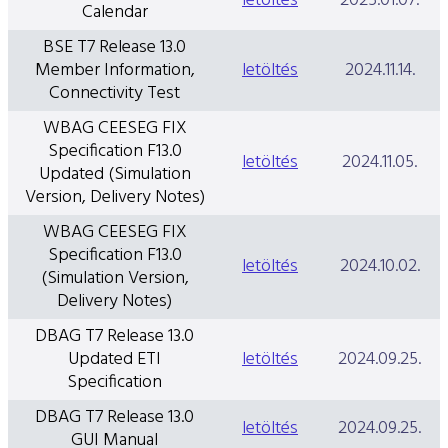
letöltés
2025.01.07.
Calendar
BSE T7 Release 13.0
Member Information,
letöltés
2024.11.14.
Connectivity Test
WBAG CEESEG FIX
Specification F13.0
letöltés
2024.11.05.
Updated (Simulation
Version, Delivery Notes)
WBAG CEESEG FIX
Specification F13.0
letöltés
2024.10.02.
(Simulation Version,
Delivery Notes)
DBAG T7 Release 13.0
Updated ETI
letöltés
2024.09.25.
Specification
DBAG T7 Release 13.0
letöltés
2024.09.25.
GUI Manual