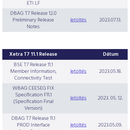
ETI LF
DBAG T7 Release 12.0
Preliminary Release
letöltés
2023.07.13.
Notes
Xetra T7 11.1 Release
Dátum
BSE T7 Release 11.1
Member Information,
letöltés
2023.05.18.
Connectivity Test
WBAG CEESEG FIX
Specification F11.1
letöltés
2023. 05. 12.
(Specification Final
Version)
DBAG T7 Release 11.1
PROD Interface
letöltés
2023.05.09.