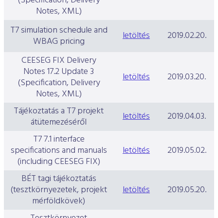
(Specification, Delivery
Notes, XML)
T7 simulation schedule and
letöltés
2019.02.20.
WBAG pricing
CEESEG FIX Delivery
Notes 17.2 Update 3
letöltés
2019.03.20.
(Specification, Delivery
Notes, XML)
Tájékoztatás a T7 projekt
letöltés
2019.04.03.
átütemezéséről
T7 7.1 interface
specifications and manuals
letöltés
2019.05.02.
(including CEESEG FIX)
BÉT tagi tájékoztatás
(tesztkörnyezetek, projekt
letöltés
2019.05.20.
mérföldkövek)