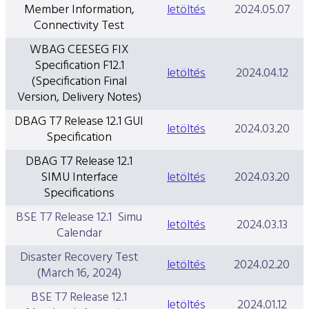
Member Information,
letöltés
2024.05.07
Connectivity Test
WBAG CEESEG FIX
Specification F12.1
letöltés
2024.04.12
(Specification Final
Version, Delivery Notes)
DBAG T7 Release 12.1 GUI
letöltés
2024.03.20
Specification
DBAG T7 Release 12.1
SIMU Interface
letöltés
2024.03.20
Specifications
BSE T7 Release 12.1 Simu
letöltés
2024.03.13
Calendar
Disaster Recovery Test
letöltés
2024.02.20
(March 16, 2024)
BSE T7 Release 12.1
letöltés
2024.01.12