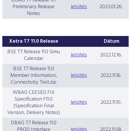
DBAG T7 Release 11.1
Preliminary Release
letöltés
2023.01.26.
Notes
Xetra T7 11.0 Release
Dátum
BSE T7 Release 11.0 Simu
letöltés
2022.12.16.
Calendar
BSE T7 Release 11.0
Member Information,
letöltés
2022.11.16.
Connectivity Test.zip
WBAG CEESEG FIX
Specification F11.0
letöltés
2022.11.10.
(Specification Final
Version, Delivery Notes)
DBAG T7 Release 11.0
PROD Interface
letöltés
2022.11.08.