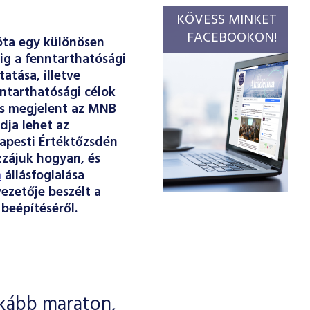
KÖVESS MINKET
FACEBOOKON!
óta egy különösen
dig a fenntarthatósági
atása, illetve
ntarthatósági célok
is megjelent az MNB
dja lehet az
dapesti Értéktőzsdén
zzájuk hogyan, és
m
állásfoglalása
ezetője beszélt a
beépítéséről.
nkább maraton,