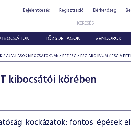
Bejelentkezés
Regisztráció
Elérhetőség
Be
KIBOCSÁTÓK
TŐZSDETAGOK
VENDOROK
ÓK
AJÁNLÁSOK KIBOCSÁTÓKNAK
BÉT ESG
ESG ARCHÍVUM
ESG A BÉT
T kibocsátói körében
tósági kockázatok: fontos lépések elő