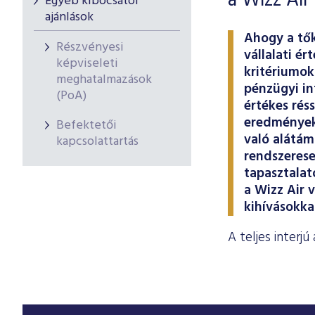
a Wizz Air
Egyéb kibocsátói
ajánlások
Ahogy a tők
Részvényesi
vállalati é
képviseleti
kritériumok
meghatalmazások
pénzügyi in
(PoA)
értékes rés
eredmények,
Befektetői
való alátám
kapcsolattartás
rendszerese
tapasztalat
a Wizz Air v
kihívásokka
A teljes interj