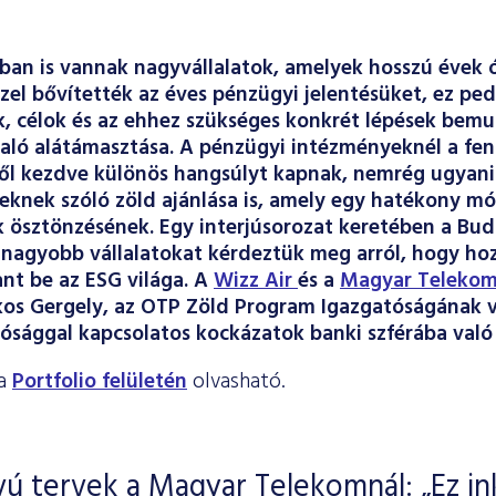
an is vannak nagyvállalatok, amelyek hosszú évek 
szel bővítették az éves pénzügyi jelentésüket, ez pe
 célok és az ehhez szükséges konkrét lépések bemut
aló alátámasztása. A pénzügyi intézményeknél a fen
től kezdve különös hangsúlyt kapnak, nemrég ugyan
teknek szóló zöld ajánlása is, amely egy hatékony mó
k ösztönzésének. Egy interjúsorozat keretében a Bu
gnagyobb vállalatokat kérdeztük meg arról, hogy ho
nt be az ESG világa. A
Wizz Air
és a
Magyar Teleko
kos Gergely, az OTP Zöld Program Igazgatóságának v
ósággal kapcsolatos kockázatok banki szférába való 
 a
Portfolio felületén
olvasható.
vú tervek a Magyar Telekomnál: „Ez i