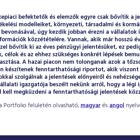
epiaci befektetők és elemzők egyre csak bővítik a j
rtékelési modelleiket, környezeti, társadalmi és kormá
 bevonásával, úgy kezdik jobban érezni a vállalatok 
formációk közzétételére. Vannak, akik már hosszú é
szel bővítik ki az éves pénzügyi jelentésüket, ez ped
 célok és az ehhez szükséges konkrét lépések bemu
asztása. A hazai piacon nem tolonganak azok a tőzsde
n készítenek fenntarthatósági riportot, akik viszont
okkal szolgálnak a jelentések előnyeiről és nehézsége
állalati igazgatója beszélt nekünk arról, hogy a légi
l kell megküzdeni a fenntarthatósági jelentések köz
ú a Portfolio felületén olvasható,
magyar
és
angol
nyelv