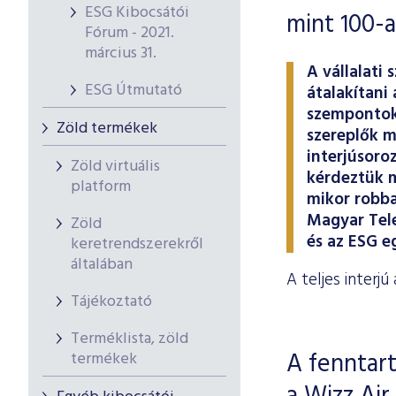
ESG Kibocsátói
mint 100-a
Fórum - 2021.
március 31.
A vállalati
ESG Útmutató
átalakítani
szempontok 
Zöld termékek
szereplők m
interjúsoro
Zöld virtuális
kérdeztük m
platform
mikor robba
Magyar Tele
Zöld
és az ESG e
keretrendszerekről
általában
A teljes interjú
Tájékoztató
Terméklista, zöld
A fenntar
termékek