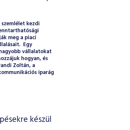
 szemlélet kezdi
fenntarthatósági
ják meg a piaci
lalásait. Egy
gnagyobb vállalatokat
hozzájuk hogyan, és
Pandi Zoltán, a
ekommunikációs iparág
épésekre készül