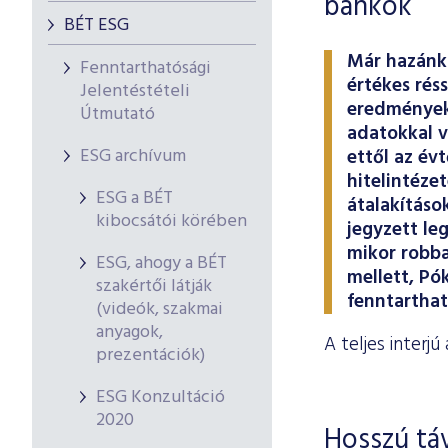
bankok
BÉT ESG
Már hazánkb
Fenntarthatósági
értékes rés
Jelentéstételi
eredmények,
Útmutató
adatokkal v
ESG archívum
ettől az év
hitelintéze
ESG a BÉT
átalakításo
kibocsátói körében
jegyzett le
mikor robba
ESG, ahogy a BÉT
mellett, Pó
szakértői látják
fenntarthat
(videók, szakmai
anyagok,
A teljes interjú
prezentációk)
ESG Konzultáció
2020
Hosszú tá