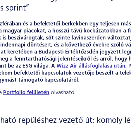
s sprint”
 szférában és a befektetői berkekben egy teljesen más
 a magyar piacokat, a hosszú távú kockázatokban a 
is beszivárogtak, sőt szinte lavinaszerűen változtat
indennapi döntéseit, és a következő évekre szóló vál
zat keretében a Budapesti Értéktőzsdén jegyzett le
eg a fenntarthatósági jelentéseikről és arról, hogy 
nt be az ESG világa. A
Wizz Air állásfoglalása után
, 
kom befektetői kapcsolatok vezetője beszélt a tel
gymást támogató kapcsolatáról.
 a
Portfolio felületén
olvasható.
tható repüléshez vezető út: komoly l