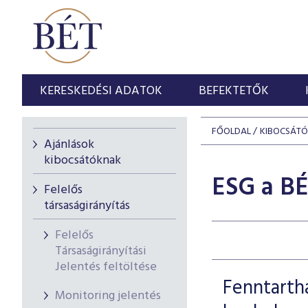
KERESKEDÉSI ADATOK
BEFEKTETŐK
FŐOLDAL
KIBOCSÁT
Ajánlások
kibocsátóknak
ESG a BÉ
Felelős
társaságirányítás
Felelős
Társaságirányítási
Jelentés feltöltése
Fenntartha
Monitoring jelentés