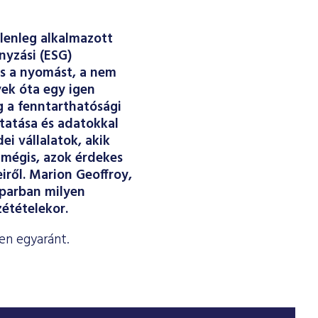
elenleg alkalmazott
nyzási (ESG)
is a nyomást, a nem
vek óta egy igen
ig a fenntarthatósági
tatása és adatokkal
i vállalatok, akik
 mégis, azok érdekes
iről. Marion Geoffroy,
 iparban milyen
zétételekor.
en egyaránt.