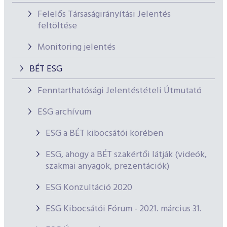
Felelős Társaságirányítási Jelentés
feltöltése
Monitoring jelentés
BÉT ESG
Fenntarthatósági Jelentéstételi Útmutató
ESG archívum
ESG a BÉT kibocsátói körében
ESG, ahogy a BÉT szakértői látják (videók,
szakmai anyagok, prezentációk)
ESG Konzultáció 2020
ESG Kibocsátói Fórum - 2021. március 31.