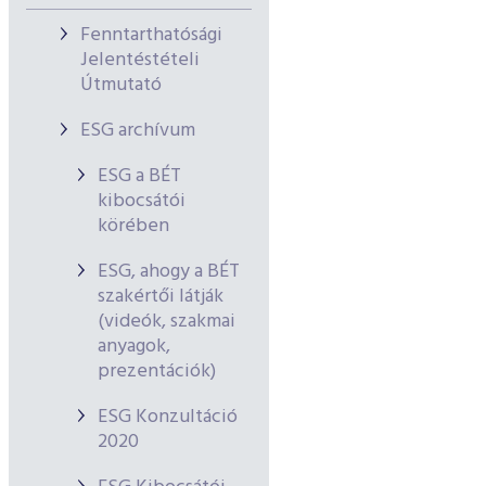
Fenntarthatósági
Jelentéstételi
Útmutató
ESG archívum
ESG a BÉT
kibocsátói
körében
ESG, ahogy a BÉT
szakértői látják
(videók, szakmai
anyagok,
prezentációk)
ESG Konzultáció
2020