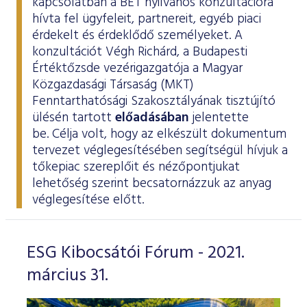
kapcsolatban a BÉT nyilvános konzultációra
ESG Útmutató
hívta fel ügyfeleit, partnereit, egyéb piaci
érdekelt és érdeklődő személyeket. A
konzultációt Végh Richárd, a Budapesti
Értéktőzsde vezérigazgatója a Magyar
Közgazdasági Társaság (MKT)
Fenntarthatósági Szakosztályának tisztújító
ülésén tartott
előadásában
jelentette
be. Célja volt, hogy az elkészült dokumentum
tervezet véglegesítésében segítségül hívjuk a
tőkepiac szereplőit és nézőpontjukat
lehetőség szerint becsatornázzuk az anyag
véglegesítése előtt.
ESG Kibocsátói Fórum - 2021.
március 31.