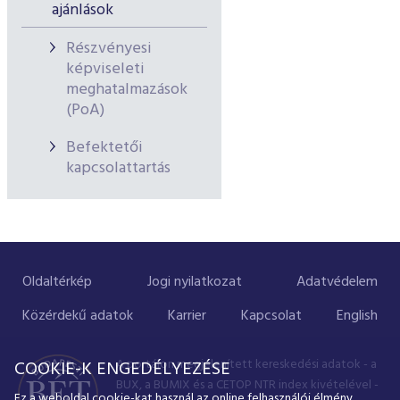
ajánlások
Részvényesi
képviseleti
meghatalmazások
(PoA)
Befektetői
kapcsolattartás
Oldaltérkép
Jogi nyilatkozat
Adatvédelem
Közérdekű adatok
Karrier
Kapcsolat
English
A portálon megjelenített kereskedési adatok - a
COOKIE-K ENGEDÉLYEZÉSE
BUX, a BUMIX és a CETOP NTR index kivételével -
Ez a weboldal cookie-kat használ az online felhasználói élmény