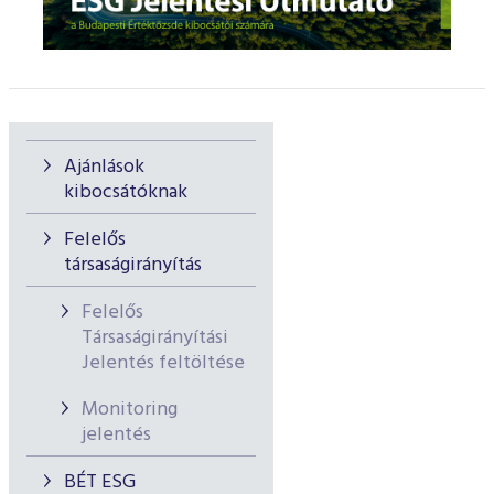
Ajánlások
kibocsátóknak
Felelős
társaságirányítás
Felelős
Társaságirányítási
Jelentés feltöltése
Monitoring
jelentés
BÉT ESG