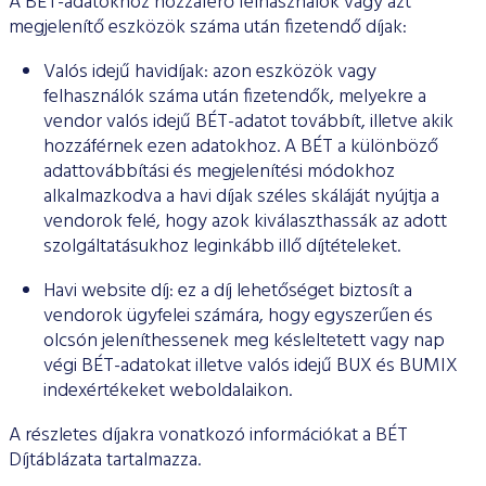
A BÉT-adatokhoz hozzáférő felhasználók vagy azt
ESG Útmutató
megjelenítő eszközök száma után fizetendő díjak:
Valós idejű havidíjak: azon eszközök vagy
felhasználók száma után fizetendők, melyekre a
vendor valós idejű BÉT-adatot továbbít, illetve akik
hozzáférnek ezen adatokhoz. A BÉT a különböző
adattovábbítási és megjelenítési módokhoz
alkalmazkodva a havi díjak széles skáláját nyújtja a
vendorok felé, hogy azok kiválaszthassák az adott
szolgáltatásukhoz leginkább illő díjtételeket.
Havi website díj: ez a díj lehetőséget biztosít a
vendorok ügyfelei számára, hogy egyszerűen és
olcsón jeleníthessenek meg késleltetett vagy nap
végi BÉT-adatokat illetve valós idejű BUX és BUMIX
indexértékeket weboldalaikon.
A részletes díjakra vonatkozó információkat a BÉT
Díjtáblázata tartalmazza.