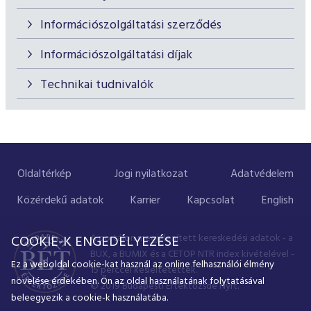
Információszolgáltatási szerződés
Információszolgáltatási díjak
Technikai tudnivalók
Oldaltérkép
Jogi nyilatkozat
Adatvédelem
Közérdekű adatok
Karrier
Kapcsolat
English
A portálon megjelenített kereskedési adatok - a
COOKIE-K ENGEDÉLYEZÉSE
BUX, a BUMIX és a CETOP NTR index kivételével -
Ez a weboldal cookie-kat használ az online felhasználói élmény
15 perccel késleltetettek.
növelése érdekében. Ön az oldal használatának folytatásával
© 2019 Budapesti Értéktőzsde Nyrt.
beleegyezik a cookie-k használatába.